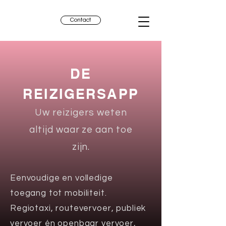
Contact
DE
REIZIGERSAPP
Uw reizigers weten
altijd waar ze aan toe
zijn.
Eenvoudige en volledige
toegang tot mobiliteit.
Regiotaxi, routevervoer, publiek
vervoer én openbaar vervoer,