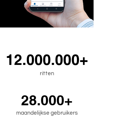
12.000.000+
12.000.000+
ritten
28.000+
28.000+
maandelijkse gebruikers